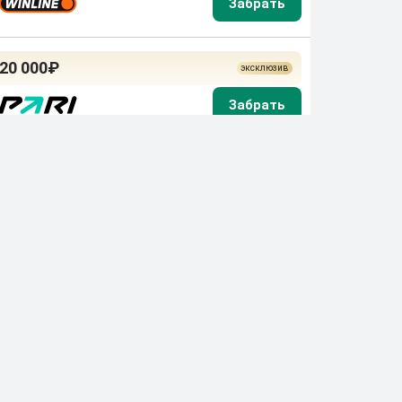
20 000₽
40 000₽
15 000₽
Промокоды