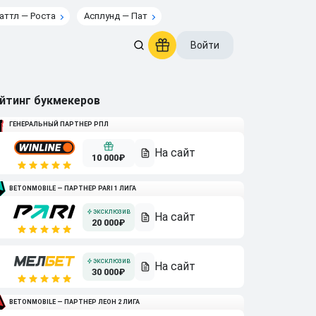
аттл — Роста
Асплунд — Пат
Войти
йтинг букмекеров
ГЕНЕРАЛЬНЫЙ ПАРТНЕР РПЛ
10 000₽
BETONMOBILE — ПАРТНЕР PARI 1 ЛИГА
20 000₽
30 000₽
BETONMOBILE — ПАРТНЕР ЛЕОН 2 ЛИГА