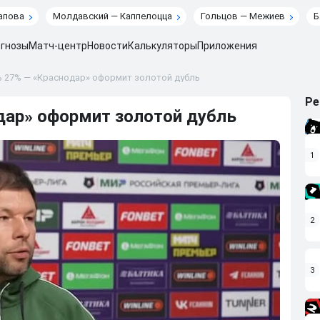
апова
Молдавский — Каппелоцца
Гольцов — Межиев
Б
гнозы
Матч-центр
Новости
Калькуляторы
Приложения
 27% — «Краснодар» оформит золотой дубль
Ре
дар» оформит золотой дубль
1
2
3