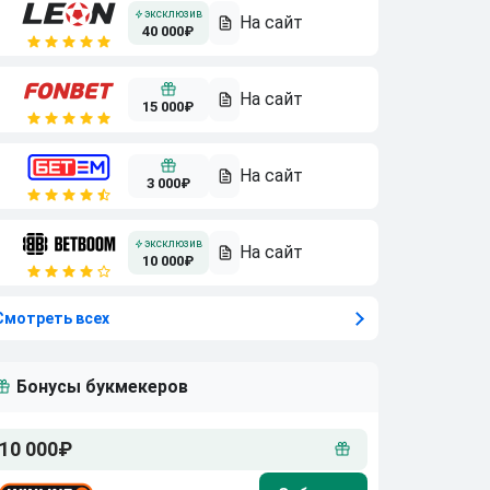
40 000₽
15 000₽
3 000₽
10 000₽
Смотреть всех
Бонусы букмекеров
10 000₽