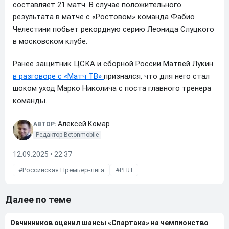
составляет 21 матч. В случае положительного
результата в матче с «Ростовом» команда Фабио
Челестини побьет рекордную серию Леонида Слуцкого
в московском клубе.
Ранее защитник ЦСКА и сборной России Матвей Лукин
в разговоре с «Матч ТВ»
признался, что для него стал
шоком уход Марко Николича с поста главного тренера
команды.
Алексей Комар
АВТОР:
Редактор Betonmobile
12.09.2025 • 22:37
Российская Премьер-лига
РПЛ
Далее по теме
Овчинников оценил шансы «Спартака» на чемпионство