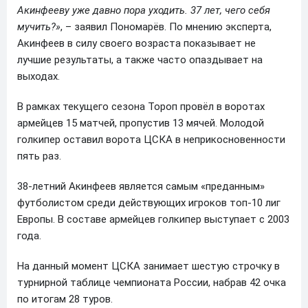
Акинфееву уже давно пора уходить. 37 лет, чего себя
мучить?»
, – заявил Пономарёв. По мнению эксперта,
Акинфеев в силу своего возраста показывает не
лучшие результаты, а также часто опаздывает на
выходах.
В рамках текущего сезона Тороп провёл в воротах
армейцев 15 матчей, пропустив 13 мячей. Молодой
голкипер оставил ворота ЦСКА в неприкосновенности
пять раз.
38-летний Акинфеев является самым «преданным»
футболистом среди действующих игроков топ-10 лиг
Европы. В составе армейцев голкипер выступает с 2003
года.
На данный момент ЦСКА занимает шестую строчку в
турнирной таблице чемпионата России, набрав 42 очка
по итогам 28 туров.