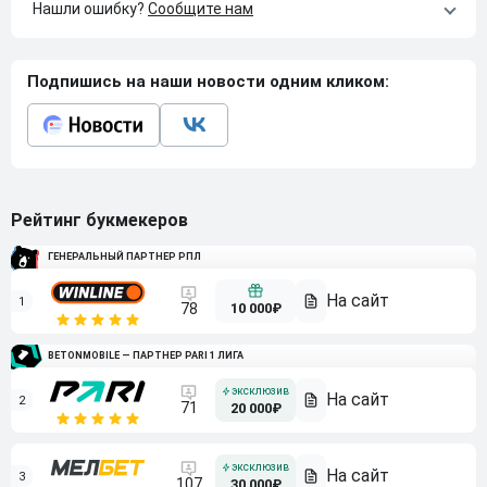
Нашли ошибку?
Сообщите нам
Подпишись на наши новости одним кликом:
Рейтинг букмекеров
ГЕНЕРАЛЬНЫЙ ПАРТНЕР РПЛ
1
10 000₽
78
BETONMOBILE — ПАРТНЕР PARI 1 ЛИГА
2
71
20 000₽
3
107
30 000₽