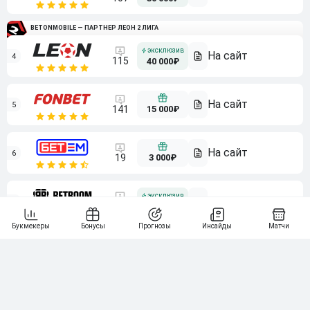
BETONMOBILE — ПАРТНЕР ЛЕОН 2 ЛИГА
4
115
40 000₽
5
15 000₽
141
6
3 000₽
19
7
64
10 000₽
Смотреть всех