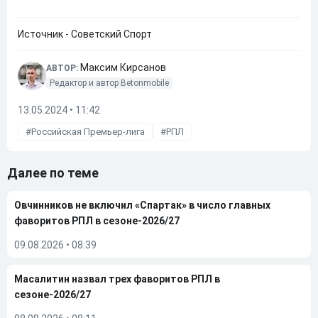
Источник - Советский Спорт
Максим Кирсанов
АВТОР:
Редактор и автор Betonmobile
13.05.2024 • 11:42
Российская Премьер-лига
РПЛ
Далее по теме
Овчинников не включил «Спартак» в число главных
фаворитов РПЛ в сезоне-2026/27
09.08.2026
•
08:39
Масалитин назвал трех фаворитов РПЛ в
сезоне-2026/27