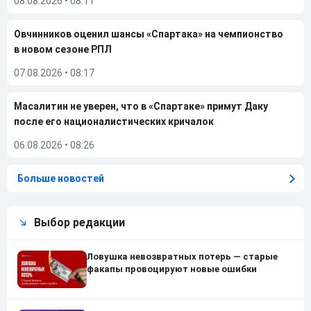
08.08.2026
•
08:11
Овчинников оценил шансы «Спартака» на чемпионство
в новом сезоне РПЛ
07.08.2026
•
08:17
Масалитин не уверен, что в «Спартаке» примут Даку
после его националистических кричалок
06.08.2026
•
08:26
Больше новостей
Выбор редакции
Ловушка невозвратных потерь — старые
факапы провоцируют новые ошибки