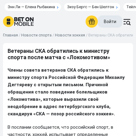
Энн Ли — Елена Рыбакина
Зизу Бергс — Бен Шелтон
Тейл
Войти
Главная
/
Новости спорта
/
Новости хоккея
/
Ветераны СКА обратилис
Ветераны СКА обратились к министру
спорта после матча с «Локомотивом»
Члены совета ветеранов СКА обратились к
министру спорта Российской Федерации Михаилу
Дегтяреву с открытым письмом. Причиной
обращения стало поведение болельщиков
«Локомотива», которые выразили своё
неодобрение в адрес петербургского клуба,
скандируя «СКА — позор российского хоккея».
В послании сообщается, что российский спорт, в
частности, хоккей, испытывает определенные