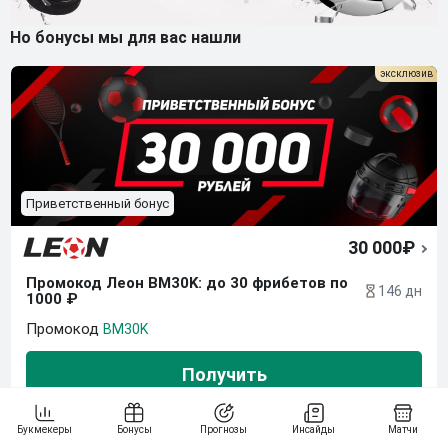
Но бонусы мы для вас нашли
Приветственный бонус
30 000₽
Промокод Леон BM30K: до 30 фрибетов по 
146 дн
1000 ₽
BM30K
Получить