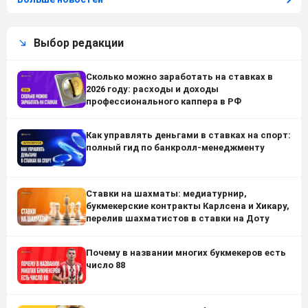
Выбор редакции
Сколько можно заработать на ставках в
2026 году: расходы и доходы
профессионального каппера в РФ
Как управлять деньгами в ставках на спорт:
полный гид по банкролл-менеджменту
Ставки на шахматы: медиатурнир,
букмекерские контракты Карлсена и Хикару,
перелив шахматистов в ставки на Доту
Почему в названии многих букмекеров есть
число 88