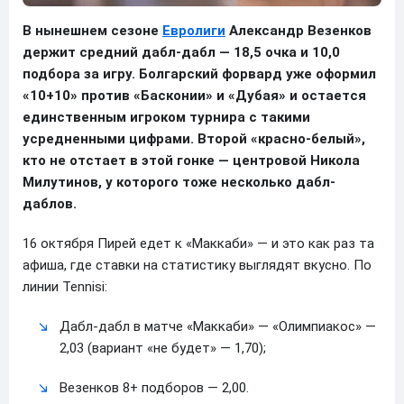
В нынешнем сезоне
Евролиги
Александр Везенков
держит средний дабл-дабл — 18,5 очка и 10,0
подбора за игру. Болгарский форвард уже оформил
«10+10» против «Басконии» и «Дубая» и остается
единственным игроком турнира с такими
усредненными цифрами. Второй «красно-белый»,
кто не отстает в этой гонке — центровой Никола
Милутинов, у которого тоже несколько дабл-
даблов.
16 октября Пирей едет к «Маккаби» — и это как раз та
афиша, где ставки на статистику выглядят вкусно. По
линии Tennisi:
Дабл-дабл в матче «Маккаби» — «Олимпиакос» —
2,03 (вариант «не будет» — 1,70);
Везенков 8+ подборов — 2,00.