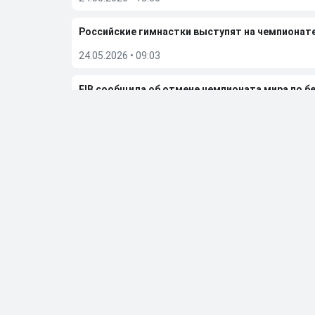
Российские гимнастки выступят на чемпионат
24.05.2026
•
09:03
FIB сообщила об отмене чемпионата мира по бе
23.05.2026
•
08:14
Дмитрий Губерниев подвел итоги встречи с Е
20.05.2026
•
12:55
Больше новостей
Выбор редакции