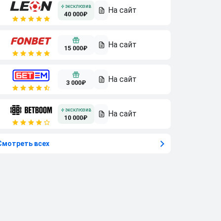
40 000₽
15 000₽
3 000₽
10 000₽
Смотреть всех