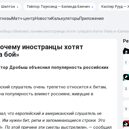
н Шелтон
Тейлор Таунсенд — Белинда Бенчич
Каспер Рууд — 
гнозы
Матч-центр
Новости
Калькуляторы
Приложения
обыш объяснил, почему иностранцы хотят слушать Катю Лель и «Сигма
Ре
очему иностранцы хотят
а бой»
1
тор Дробыш объяснил популярность российских
ский слушатель очень трепетно относится к битам,
2
 на популярность влияют россияне, живущие в
3
ал, что европейский и американский слушатель не
 Им нужен бит, ритм и запоминающиеся строки. Это
й». По этой причине эти синглы выстрелили
», — сообщил