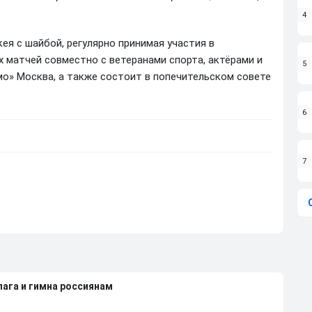
4
я с шайбой, регулярно принимая участия в
 матчей совместно с ветеранами спорта, актёрами и
5
о» Москва, а также состоит в попечительском совете
6
7
лага и гимна россиянам