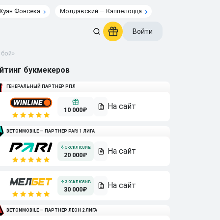
Жуан Фонсека
Молдавский — Каппелоцца
Войти
 бой»
йтинг букмекеров
ГЕНЕРАЛЬНЫЙ ПАРТНЕР РПЛ
10 000₽
BETONMOBILE — ПАРТНЕР PARI 1 ЛИГА
20 000₽
30 000₽
BETONMOBILE — ПАРТНЕР ЛЕОН 2 ЛИГА