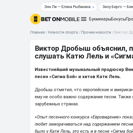
Энн Ли — Елена Рыбакина
Зизу Бергс — Бе
Букмекеры
Бонусы
Про
Главная
/
Новости спорта
/
Прочие новости
/
Виктор Др
Виктор Дробыш объяснил, п
слушать Катю Лель и «Сигм
Известнейший музыкальный продюсер Вик
песен «Сигма Бой» и хитов Кати Лель.
Дробыш отметил, что европейские и американ
ему не особо важно содержание песни. Также
зарубежных странах.
«
Опыт песенного конкурса «Евровидение» показ
любит заморачиваться над содержанием песни.
было у Кати Лель, это есть и в песне «Сигма бо