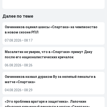
Далее по теме
Овчинников оценил шансы «Спартака» на чемпионство
в новом сезоне РПЛ
07.08.2026
•
08:17
Масалитин не уверен, что в «Спартаке» примут Даку
после его националистических кричалок
06.08.2026
•
08:26
Овчинников назвал дураком Ву за нелепый пенальти в
матче «Спартака»
04.08.2026
•
08:29
«Это проблема вратаря и защитника». Лапочкин
объяснил курьезный пенальти в матче «Спартака»