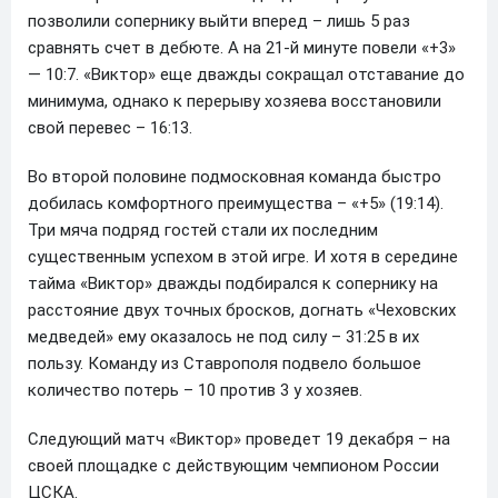
позволили сопернику выйти вперед – лишь 5 раз
сравнять счет в дебюте. А на 21-й минуте повели «+3»
— 10:7. «Виктор» еще дважды сокращал отставание до
минимума, однако к перерыву хозяева восстановили
свой перевес – 16:13.
Во второй половине подмосковная команда быстро
добилась комфортного преимущества – «+5» (19:14).
Три мяча подряд гостей стали их последним
существенным успехом в этой игре. И хотя в середине
тайма «Виктор» дважды подбирался к сопернику на
расстояние двух точных бросков, догнать «Чеховских
медведей» ему оказалось не под силу – 31:25 в их
пользу. Команду из Ставрополя подвело большое
количество потерь – 10 против 3 у хозяев.
Следующий матч «Виктор» проведет 19 декабря – на
своей площадке с действующим чемпионом России
ЦСКА.