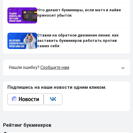
Что делают букмекеры, если матч в лайве
приносит убыток
Ставки на обратное движение линии: как
заставить букмекеров работать против
самих себя
Нашли ошибку?
Сообщите нам
Подпишись на наши новости одним кликом:
Рейтинг букмекеров