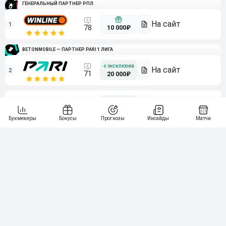
ГЕНЕРАЛЬНЫЙ ПАРТНЕР РПЛ
1
10 000₽
78
BETONMOBILE — ПАРТНЕР PARI 1 ЛИГА
2
71
20 000₽
3
107
30 000₽
BETONMOBILE — ПАРТНЕР ЛЕОН 2 ЛИГА
4
115
40 000₽
5
15 000₽
141
6
3 000₽
19