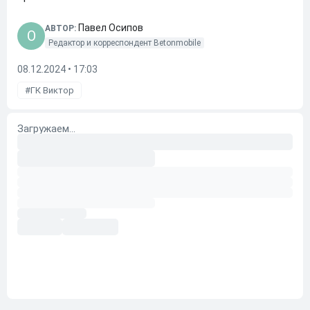
Павел Осипов
АВТОР:
O
Редактор и корреспондент Betonmobile
08.12.2024 • 17:03
ГК Виктор