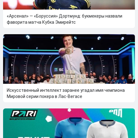
«Арсенал» — «Боруссия» Дортмунд: букмекеры назвали
фаворита матча Кубка Эмирейтс
Искусственный интеллект заранее угадал имя чемпиона
Мировой серии покера в Лас-Вегасе