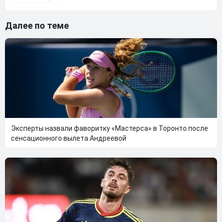
Далее по теме
Эксперты назвали фаворитку «Мастерса» в Торонто после
сенсационного вылета Андреевой