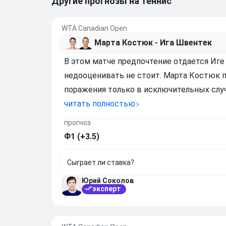
другие прогнозы на теннис
WTA Canadian Open
Марта Костюк - Ига Швентек
В этом матче предпочтение отдается Иге
недооценивать не стоит. Марта Костюк п
поражения только в исключительных случ
может вернуть свой былой уровень, и в э
читать полностью
этому добавим, что представительни
прогноз
Ф1 (+3.5)
Сыграет ли ставка?
Юрий Соколов
эксперт