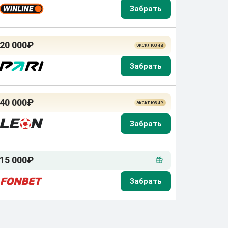
20 000₽
40 000₽
15 000₽