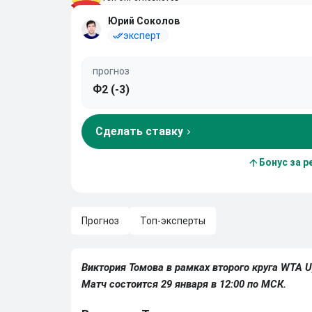
Юрий Соколов
эксперт
прогноз
Ф2 (-3)
Сделать ставку
Бонус за р
Прогноз
Топ-эксперты
Виктория Томова в рамках второго круга WTA Up
Матч состоится 29 января в 12:00 по МСК.