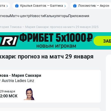
ста
Крылья Советов — Балтика
Локомотив — Акрон
гнозы
Матч-центр
Новости
Калькуляторы
Приложения
тория Томова – Мария Саккари: прогноз на матч 29 января 2025
кари: прогноз на матч 29 января
мова - Мария Саккари
Austria Ladies Linz
29 января
2:00 МСК