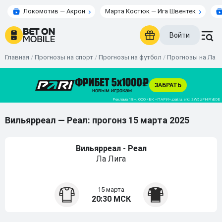
Локомотив — Акрон
Марта Костюк — Ига Швентек
Войти
Главная
/
Прогнозы на спорт
/
Прогнозы на футбол
/
Прогнозы на Ла Л
Вильярреал — Реал: прогонз 15 марта 2025
Вильярреал - Реал
Ла Лига
15 марта
20:30 МСК