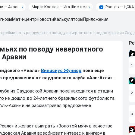
в — Акрон
Марта Костюк — Ига Швентек
Ростов — ЦСКА
гнозы
Матч-центр
Новости
Калькуляторы
Приложения
 пребывает в раздумьях по поводу невероятного предложения из Сауд
Ре
мьях по поводу невероятного
 Аравии
1
ридского «Реала»
Винисиус Жуниор
пока ещё
о предложения от саудовского клуба «Аль-Ахли».
луба из Саудовской Аравии пока находится в стадии
2
то не дошло до 24-летнего бразильского футболиста.
«Аль-Ахли» и не рассматривал предложение
3
Реале» и желает выиграть «Золотой мяч» в качестве
удовская Аравия возобновит интерес к вингеру в