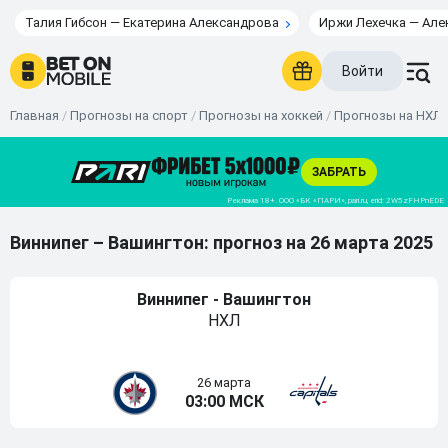
Талия Гибсон — Екатерина Александрова
Иржи Лехечка — Але
Войти
Главная
/
Прогнозы на спорт
/
Прогнозы на хоккей
/
Прогнозы на НХЛ
Виннипег – Вашингтон: прогноз на 26 марта 2025
Виннипег - Вашингтон
НХЛ
26 марта
03:00 МСК