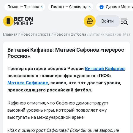
Лемос — Таинара
Гамрот — Салкиллд
Динамо Москв
Войти
Главная
/
Новости спорта
/
Новости футбола
/
Виталий Кафанов: Матв
Виталий Кафанов: Матвей Сафонов «перерос
Россию»
Тренер вратарей сборной России
Виталий Кафанов
высказался о голкипере французского «ПСЖ»
Матвее Сафонове
, заявив, что тот достиг уровня,
превосходящего российский футбол.
Кафанов отметил, что Сафонов демонстрирует
высокий уровень игры, который позволяет ему
выступать на международной арене.
«Как я оценю рост Сафонова? Если бы он не вырос, не