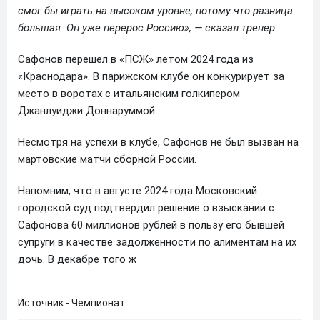
смог бы играть на высоком уровне, потому что разница
большая. Он уже перерос Россию», — сказал тренер.
Сафонов перешел в «ПСЖ» летом 2024 года из
«Краснодара». В парижском клубе он конкурирует за
место в воротах с итальянским голкипером
Джанлуиджи Доннаруммой.
Несмотря на успехи в клубе, Сафонов не был вызван на
мартовские матчи сборной России.
Напомним, что в августе 2024 года Московский
городской суд подтвердил решение о взыскании с
Сафонова 60 миллионов рублей в пользу его бывшей
супруги в качестве задолженности по алиментам на их
дочь. В декабре того ж
Источник - Чемпионат