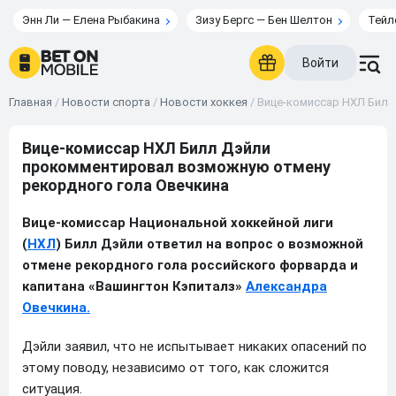
Энн Ли — Елена Рыбакина
Зизу Бергс — Бен Шелтон
Тейл
Войти
Главная
/
Новости спорта
/
Новости хоккея
/
Вице-комиссар НХЛ Билл
Вице-комиссар НХЛ Билл Дэйли
прокомментировал возможную отмену
рекордного гола Овечкина
Вице-комиссар Национальной хоккейной лиги
(
НХЛ
) Билл Дэйли ответил на вопрос о возможной
отмене рекордного гола российского форварда и
капитана «Вашингтон Кэпиталз»
Александра
Овечкина.
Дэйли заявил, что не испытывает никаких опасений по
этому поводу, независимо от того, как сложится
ситуация.