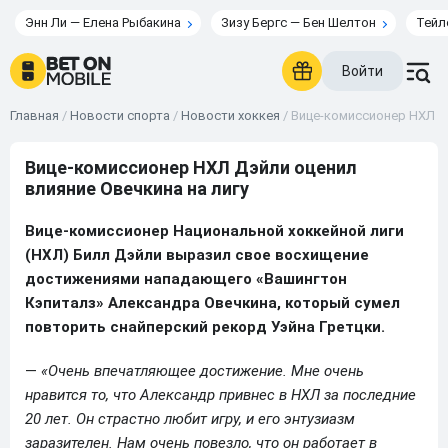
Энн Ли — Елена Рыбакина
Зизу Бергс — Бен Шелтон
Тейл
Войти
Главная
/
Новости спорта
/
Новости хоккея
/
Вице-комиссионер НХЛ Дэ
Вице-комиссионер НХЛ Дэйли оценил
влияние Овечкина на лигу
Вице-комиссионер Национальной хоккейной лиги
(НХЛ) Билл Дэйли выразил свое восхищение
достижениями нападающего «Вашингтон
Кэпиталз» Александра Овечкина, который сумел
повторить снайперский рекорд Уэйна Гретцки.
—
«Очень впечатляющее достижение. Мне очень
нравится то, что Александр привнес в НХЛ за последние
20 лет. Он страстно любит игру, и его энтузиазм
заразителен. Нам очень повезло, что он работает в