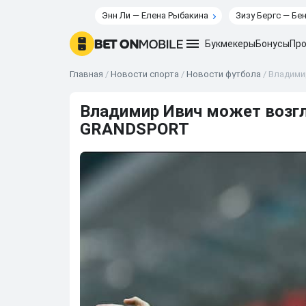
Энн Ли — Елена Рыбакина
Зизу Бергс — Бе
Букмекеры
Бонусы
Про
Главная
/
Новости спорта
/
Новости футбола
/
Владими
Владимир Ивич может возгл
GRANDSPORT