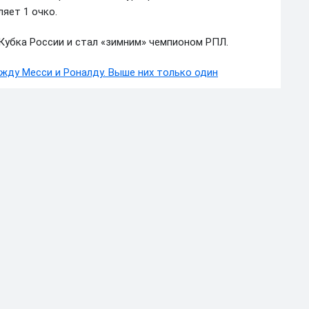
яет 1 очко.
Кубка России и стал «зимним» чемпионом РПЛ.
жду Месси и Роналду. Выше них только один
ян и 40 баскетболистов. Самые высокооплачиваемые
ионство в новом сезоне РПЛ