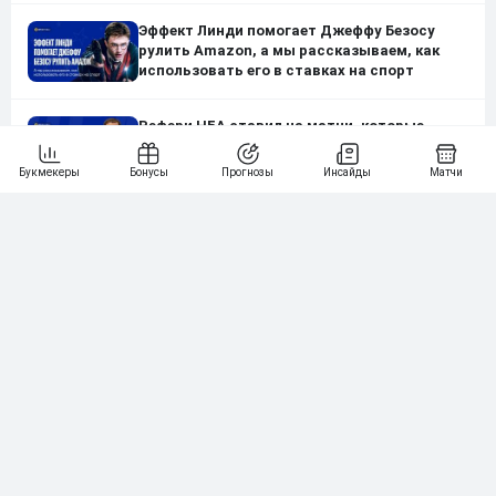
Эффект Линди помогает Джеффу Безосу
рулить Amazon, а мы рассказываем, как
использовать его в ставках на спорт
Рефери НБА ставил на матчи, которые
судил. Теперь Netflix снимает про него
документалку. История Тима Донахи. Часть
1
Ставки на обратное движение линии: как
заставить букмекеров работать против
самих себя
Заблуждение зеленого леса — когда детали
заслоняют глобальную картину
Нашли ошибку?
Сообщите нам