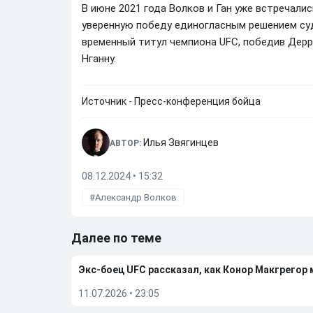
В июне 2021 года Волков и Ган уже встречали
уверенную победу единогласным решением суде
временный титул чемпиона UFC, победив Дерри
Нганну.
Источник - Пресс-конференция бойца
Илья Звягинцев
АВТОР:
08.12.2024 • 15:32
Александр Волков
Далее по теме
Экс-боец UFC рассказал, как Конор Макгрегор
11.07.2026
•
23:05