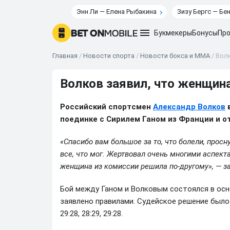
Энн Ли — Елена Рыбакина
Зизу Бергс — Бе
Букмекеры
Бонусы
Про
Главная
/
Новости спорта
/
Новости бокса и ММА
/
Волк
Волков заявил, что женщина
Российский спортсмен
Александр Волков
в
поединке с Сирилем Ганом из Франции и о
«Спасибо вам большое за то, что болели, просн
все, что мог. Жертвовал очень многими аспекта
женщина из комиссии решила по-другому», — з
Бой между Ганом и Волковым состоялся в осно
заявлено правилами. Судейское решение было 
29:28, 28:29, 29:28.