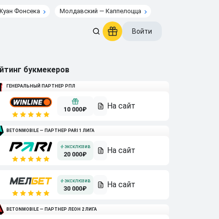
Жуан Фонсека
Молдавский — Каппелоцца
Войти
йтинг букмекеров
ГЕНЕРАЛЬНЫЙ ПАРТНЕР РПЛ
10 000₽
BETONMOBILE — ПАРТНЕР PARI 1 ЛИГА
20 000₽
30 000₽
BETONMOBILE — ПАРТНЕР ЛЕОН 2 ЛИГА