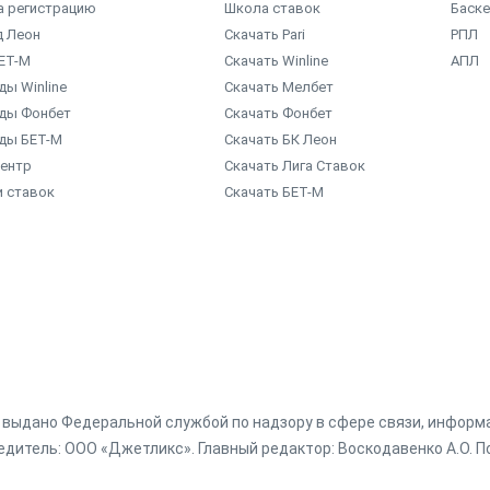
а регистрацию
Школа ставок
Баск
д Леон
Скачать Pari
РПЛ
ЕТ-М
Скачать Winline
АПЛ
ы Winline
Скачать Мелбет
ды Фонбет
Скачать Фонбет
ды БЕТ-М
Скачать БК Леон
центр
Скачать Лига Ставок
и ставок
Скачать БЕТ-М
г. выдано Федеральной службой по надзору в сфере связи, инфор
дитель: ООО «Джетликс». Главный редактор: Воскодавенко А.О. По