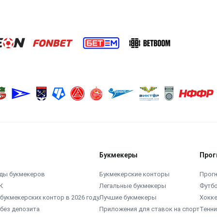
Букмекеры
Прог
ды букмекеров
Букмекерские конторы
Прогн
К
Легальные букмекеры
Футб
букмекерских контор в 2026 году
Лучшие букмекеры
Хокк
без депозита
Приложения для ставок на спорт
Тенни