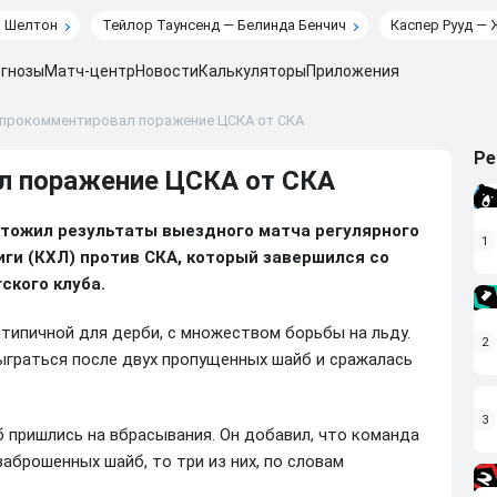
н Шелтон
Тейлор Таунсенд — Белинда Бенчич
Каспер Рууд — 
гнозы
Матч-центр
Новости
Калькуляторы
Приложения
прокомментировал поражение ЦСКА от СКА
Ре
л поражение ЦСКА от СКА
тожил результаты выездного матча регулярного
1
ги (КХЛ) против СКА, который завершился со
ского клуба.
 типичной для дерби, с множеством борьбы на льду.
2
ыграться после двух пропущенных шайб и сражалась
3
б пришлись на вбрасывания. Он добавил, что команда
аброшенных шайб, то три из них, по словам