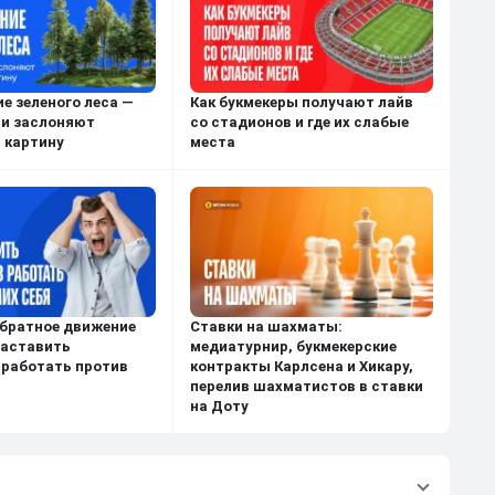
е зеленого леса —
Как букмекеры получают лайв
ли заслоняют
со стадионов и где их слабые
 картину
места
обратное движение
Ставки на шахматы:
заставить
медиатурнир, букмекерские
 работать против
контракты Карлсена и Хикару,
перелив шахматистов в ставки
на Доту