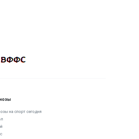
нозы
озы на спорт сегодня
ол
ей
с