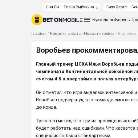
Энн Ли — Елена Рыбакина
Зизу Бергс — Бе
Букмекеры
Бонусы
Про
Главная
/
Новости спорта
/
Новости хоккея
/
Воробьев 
Воробьев прокомментирова
Главный тренер ЦСКА Илья Воробьев поды
чемпионата Континентальной хоккейной ли
счетом 4:5 в овертайме в пользу петербург
Он отметил, что игра выдалась интенсивной и
Воробьев подчеркнул, что команда смогла от
до конца.
Тренер отметил, что три из пропущенных шай
будет работать над ошибками. Что касается з
специалиста, были стандартными.