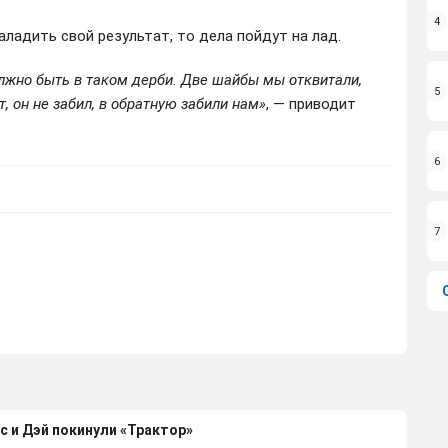
4
аладить свой результат, то дела пойдут на лад.
должно быть в таком дерби. Две шайбы мы отквитали,
5
, он не забил, в обратную забили нам»
, — приводит
6
7
с и Дэй покинули «Трактор»