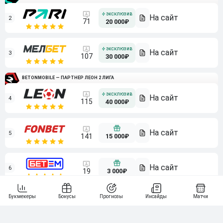
2
71
20 000₽
3
107
30 000₽
BETONMOBILE — ПАРТНЕР ЛЕОН 2 ЛИГА
4
115
40 000₽
5
15 000₽
141
6
3 000₽
19
7
64
10 000₽