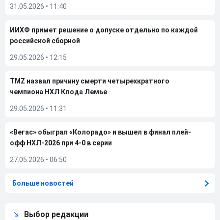
31.05.2026
•
11:40
ИИХФ примет решение о допуске отдельно по каждой
российской сборной
29.05.2026
•
12:15
TMZ назвал причину смерти четырехкратного
чемпиона НХЛ Клода Лемье
29.05.2026
•
11:31
«Вегас» обыграл «Колорадо» и вышел в финал плей-
офф НХЛ-2026 при 4-0 в серии
27.05.2026
•
06:50
Больше новостей
Выбор редакции