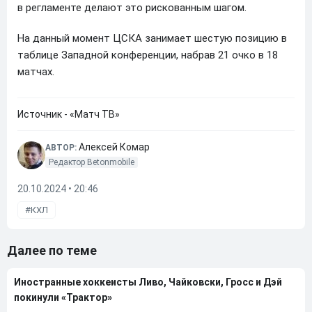
в регламенте делают это рискованным шагом.
На данный момент ЦСКА занимает шестую позицию в
таблице Западной конференции, набрав 21 очко в 18
матчах.
Источник - «Матч ТВ»
Алексей Комар
АВТОР:
Редактор Betonmobile
20.10.2024 • 20:46
КХЛ
Далее по теме
Иностранные хоккеисты Ливо, Чайковски, Гросс и Дэй
покинули «Трактор»