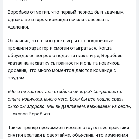
Воробьев отметил, что первый период был удачным,
однако во втором команда начала совершать
удаления.
Он заявил, что в концовке игры его подопечные
проявили характер и смогли отыграться. Когда
обсуждался вопрос о недостатках в игре, Воробьев
указал на нехватку сыгранности и опыта новичков,
добавив, что много моментов даются команде с
трудом.
«Чего не хватает для стабильной игры? Сыгранности,
опыта новичков, много чего. Если бы все пошло сразу —
было бы здорово. Мы выдавливаем, выжимаем из себя»
,
— сказал Воробьев.
Также тренер прокомментировал отсутствие практики
снятия вратаря в овертайме, объяснив, что изменения