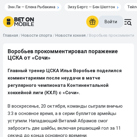
Энн Ли — Елена Рыбакина
Зизу Бергс — Бен Шелтон
Тейл
Войти
Главная
/
Новости спорта
/
Новости хоккея
/
Воробьев прокомментир
Воробьев прокомментировал поражение
ЦСКА от «Сочи»
Главный тренер ЦСКА Илья Воробьев поделился
комментариями после неудачи в матче
регулярного чемпионата Континентальной
хоккейной лиги (КХЛ) с «Сочи».
В воскресенье, 20 октября, команды сыграли вничью
3:3 в основное время, а в серии буллитов армейцы
уступили. Нападающий Виталий Абрамов смог
забросить две шайбы, включая решающий гол за 11
секунд до конца основного времени.