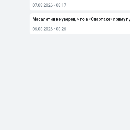
07.08.2026
•
08:17
Масалитин не уверен, что в «Спартаке» примут
06.08.2026
•
08:26
Овчинников назвал дураком Ву за нелепый пена
04.08.2026
•
08:29
«Это проблема вратаря и защитника». Лапочки
02.08.2026
•
23:19
Больше новостей
Выбор редакции