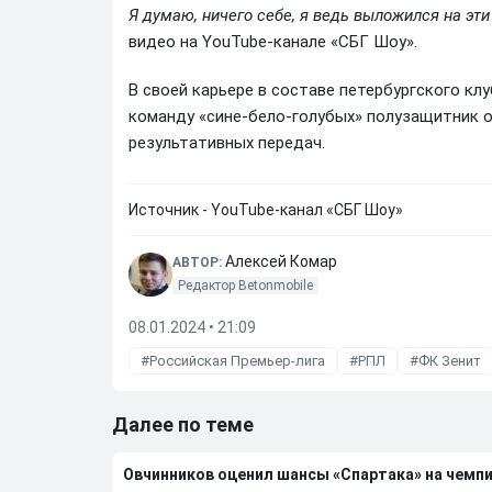
Я думаю, ничего себе, я ведь выложился на эти
видео на YouTube-канале «СБГ Шоу».
В своей карьере в составе петербургского клу
команду «сине-бело-голубых» полузащитник от
результативных передач.
Источник - YouTube-канал «СБГ Шоу»
Алексей Комар
АВТОР:
Редактор Betonmobile
08.01.2024 • 21:09
Российская Премьер-лига
РПЛ
ФК Зенит
Далее по теме
Овчинников оценил шансы «Спартака» на чемп