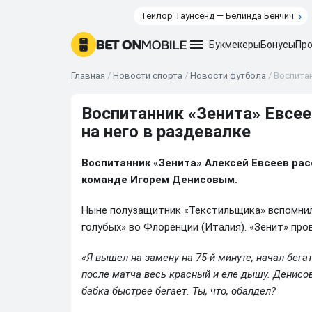
Тейлор Таунсенд — Белинда Бенчич
Букмекеры
Бонусы
Про
Главная
/
Новости спорта
/
Новости футбола
/
Воспитан
Воспитанник «Зенита» Евсее
на него в раздевалке
Воспитанник «Зенита» Алексей Евсеев рас
команде Игорем Денисовым.
Ныне полузащитник «Текстильщика» вспомнил
голубых» во Флоренции (Италия). «Зенит» про
«Я вышел на замену на 75-й минуте, начал бега
после матча весь красный и еле дышу. Денисов 
бабка быстрее бегает. Ты, что, обалдел?