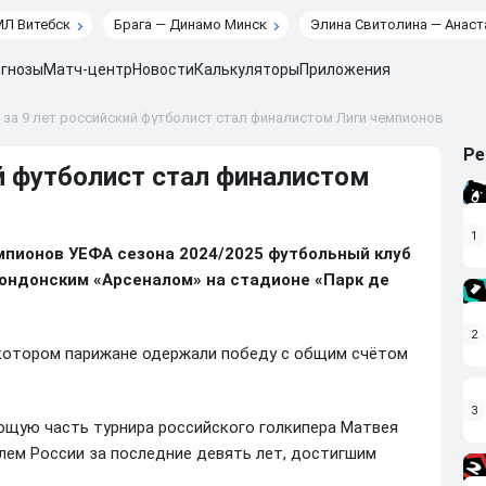
МЛ Витебск
Брага — Динамо Минск
Элина Свитолина — Анаст
гнозы
Матч-центр
Новости
Калькуляторы
Приложения
за 9 лет российский футболист стал финалистом Лиги чемпионов
Ре
й футболист стал финалистом
1
мпионов УЕФА сезона 2024/2025 футбольный клуб
ондонским «Арсеналом» на стадионе «Парк де
2
 котором парижане одержали победу с общим счётом
3
ющую часть турнира российского голкипера Матвея
лем России за последние девять лет, достигшим