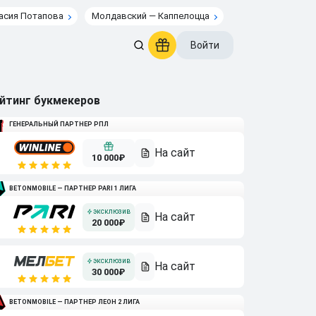
асия Потапова
Молдавский — Каппелоцца
Войти
йтинг букмекеров
ГЕНЕРАЛЬНЫЙ ПАРТНЕР РПЛ
10 000₽
BETONMOBILE — ПАРТНЕР PARI 1 ЛИГА
20 000₽
30 000₽
BETONMOBILE — ПАРТНЕР ЛЕОН 2 ЛИГА