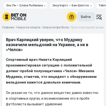
Энн Ли — Елена Рыбакина
Зизу Бергс — Бен Шелтон
Тейл
Войти
Главная
/
Новости спорта
/
Новости футбола
/
Врач Карлицкий уверен,
Врач Карлицкий уверен, что Мудрику
назначили мельдоний на Украине, а не в
«Челси»
Спортивный врач Никита Карлицкий
прокомментировал ситуацию с положительной
допинг-пробой полузащитника «Челси» Михаила
Мудрика, отметив, что инцидент с обнаружением
мельдония кажется довольно комичным.
Он указал на то, что данное вещество давно известно
в спортивных кругах, и возникновение его в пробе
футболиста вызывает удивление.