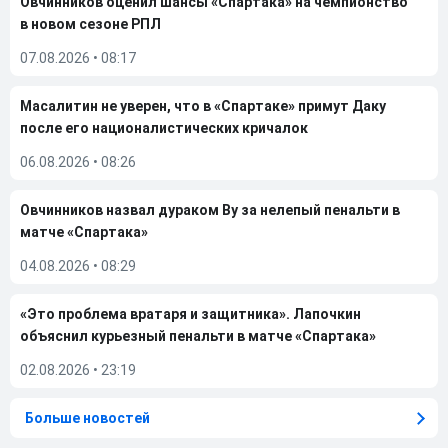
Овчинников оценил шансы «Спартака» на чемпионство
в новом сезоне РПЛ
07.08.2026
•
08:17
Масалитин не уверен, что в «Спартаке» примут Даку
после его националистических кричалок
06.08.2026
•
08:26
Овчинников назвал дураком Ву за нелепый пенальти в
матче «Спартака»
04.08.2026
•
08:29
«Это проблема вратаря и защитника». Лапочкин
объяснил курьезный пенальти в матче «Спартака»
02.08.2026
•
23:19
Больше новостей