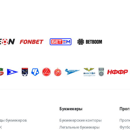
Букмекеры
Прог
ды букмекеров
Букмекерские конторы
Прогн
К
Легальные букмекеры
Футб