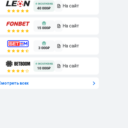
40 000₽
15 000₽
3 000₽
10 000₽
Смотреть всех