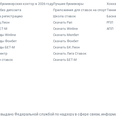
букмекерских контор в 2026 году
Лучшие букмекеры
Хокк
без депозита
Приложения для ставок на спорт
Тенни
а регистрацию
Школа ставок
Баск
д Леон
Скачать Pari
РПЛ
ЕТ-М
Скачать Winline
АПЛ
ы Winline
Скачать Мелбет
ды Фонбет
Скачать Фонбет
ды БЕТ-М
Скачать БК Леон
центр
Скачать Лига Ставок
и ставок
Скачать БЕТ-М
г. выдано Федеральной службой по надзору в сфере связи, инфор