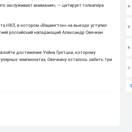
это заслуживает внимания»
, — цитирует голкипера
4
ата НХЛ, в котором «Вашингтон» на выезде уступил
5
летний российский нападающий Александр Овечкин
6
ревзойти достижение Уэйна Гретцки, которому
гулярных чемпионатах, Овечкину осталось забить три
7