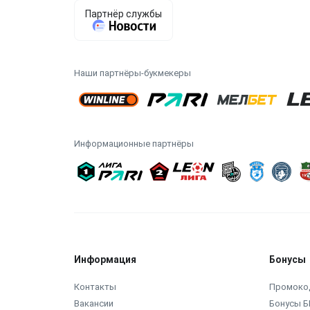
Наши партнёры-букмекеры
Информационные партнёры
Информация
Бонусы
Контакты
Промоко
Вакансии
Бонусы Б