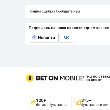
Нашли ошибку?
Сообщите нам
Подпишись на наши новости одним кликом