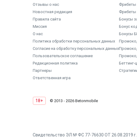
Отзывы о нас
Фрибеты 
Новостная редакция
Фрибеты 
Правила сайта
Бонусы з
Миссия
Бонус ко
О нас
Бонусы Б
Политика обработки персональных данных
Промокод
Согласие на обработку персональных данных
Промоко
Пользовательское соглашение
Промоко
Редакционная политика
Беттинг-
Партнеры
Стратеги
Ответственная игра
18+
© 2013 - 2026 Betonmobile
Свидетельство ЭЛ № ФС 77-76630 ОТ 26.08.2019 