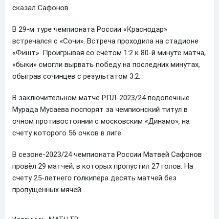
сказал Сафонов.
В 29-м туре чемпионата России «Краснодар»
встречался с «Сочи». Встреча проходила на стадионе
«Фишт». Проигрывая со счётом 1:2 к 80-й минуте матча,
«быки» смогли вырвать победу на последних минутах,
обыграв сочинцев с результатом 3:2.
В заключительном матче РПЛ-2023/24 подопечные
Мурада Мусаева поспорят за чемпионский титул в
очном противостоянии с московским «Динамо», на
счету которого 56 очков в лиге.
В сезоне-2023/24 чемпионата России Матвей Сафонов
провёл 29 матчей, в которых пропустил 27 голов. На
счету 25-летнего голкипера десять матчей без
пропущенных мячей.