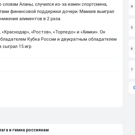
о словам Аланы, случился из-за измен спортсмена,
4
ствии финансовой поддержки дочери. Мамаев выиграл
нижения алиментов в 2 раза.
5
 «Краснодар», «Ростов», «Торпедо» и «Химки». Он
обладателем Кубка России и двукратным обладателем
 сыграл 15 игр.
6
7
лага и гимна россиянам