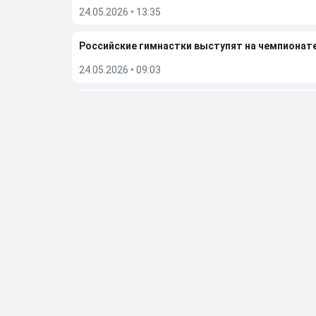
24.05.2026
•
13:35
Российские гимнастки выступят на чемпионат
24.05.2026
•
09:03
FIB сообщила об отмене чемпионата мира по бе
23.05.2026
•
08:14
Дмитрий Губерниев подвел итоги встречи с Е
20.05.2026
•
12:55
Больше новостей
Выбор редакции