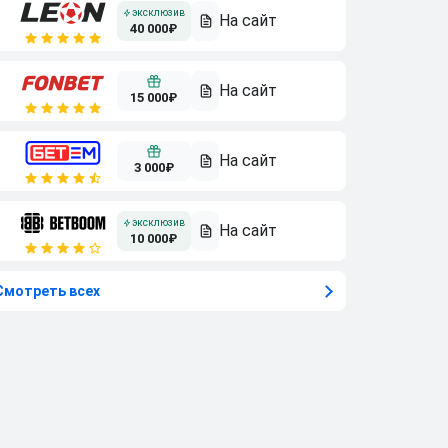
40 000₽
15 000₽
3 000₽
10 000₽
Смотреть всех