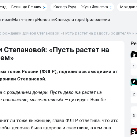
енд — Белинда Бенчич
Каспер Рууд — Жуан Фонсека
Молдавс
гнозы
Матч-центр
Новости
Калькуляторы
Приложения
о рождении дочери Степановой: «Пусть растет на радость родителям и 
Ре
 Степановой: «Пусть растет на
сем»
1
ых гонок России (ФЛГР), поделилась эмоциями от
роники Степановой.
а с рождением дочери. Пусть девочка растет на
2
е пополнение, мы счастливы!» —
цитирует Вяльбе
3
танет ли тоже лыжницей, глава ФЛГР ответила, что это
чтобы девочка была здорова и счастлива, а кем она