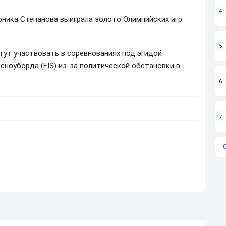
4
ника Степанова выиграла золото Олимпийских игр
5
гут участвовать в соревнованиях под эгидой
ноуборда (FIS) из-за политической обстановки в
6
7