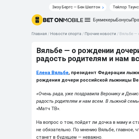
Зизу Бергс — Бен Шелтон
Тейлор Таунс
Букмекеры
Бонусы
Про
Главная
/
Новости спорта
/
Прочие новости
/
Вяльбе — 
Вяльбе — о рождении дочери
радость родителям и нам в
Елена Вяльбе
, президент Федерации лыжн
рождения дочери российской лыжницы Ве
«Очень рада, уже поздравила Веронику и Денис
радость родителям и нам всем. В лыжной семь
«Матч ТВ».
На вопрос о том, пойдет ли дочка в маму и с
не обязательно. По мнению Вяльбе, главное, 
станет в будущем — неважно.