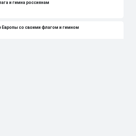
лага и гимна россиянам
е Европы со своими флагом и гимном
нди 2027 года из-за неучастия России
леной Вяльбе и Дмитрием Свищевым