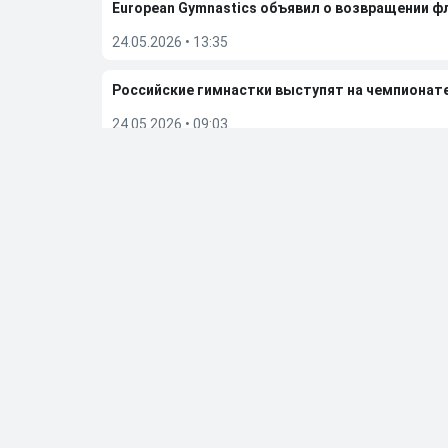
European Gymnastics объявил о возвращении ф
24.05.2026
•
13:35
Российские гимнастки выступят на чемпионат
24.05.2026
•
09:03
FIB сообщила об отмене чемпионата мира по бе
23.05.2026
•
08:14
Дмитрий Губерниев подвел итоги встречи с Е
20.05.2026
•
12:55
Больше новостей
Выбор редакции