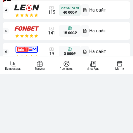
4
115
40 000₽
5
15 000₽
141
6
3 000₽
19
7
64
10 000₽
Смотреть всех