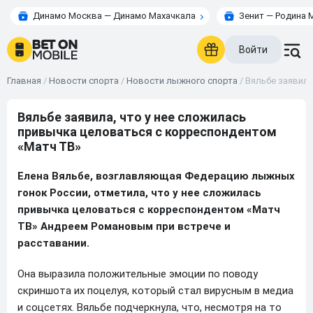
Динамо Москва — Динамо Махачкала
Зенит — Родина 
Войти
Главная
/
Новости спорта
/
Новости лыжного спорта
/
Вяльбе заявила
Вяльбе заявила, что у нее сложилась
привычка целоваться с корреспондентом
«Матч ТВ»
Елена Вяльбе, возглавляющая Федерацию лыжных
гонок России, отметила, что у нее сложилась
привычка целоваться с корреспондентом «Матч
ТВ» Андреем Романовым при встрече и
расставании.
Она выразила положительные эмоции по поводу
скриншота их поцелуя, который стал вирусным в медиа
и соцсетях. Вяльбе подчеркнула, что, несмотря на то