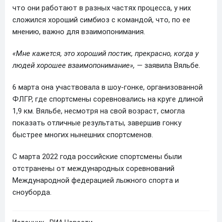
что они работают в разных частях процесса, у них
сложился хороший симбиоз с командой, что, по ее
мнению, важно для взаимопонимания.
«Мне кажется, это хороший постик, прекрасно, когда у
людей хорошее взаимопонимание», —
заявила Вяльбе.
6 марта она участвовала в шоу-гонке, организованной
ФЛГР, где спортсмены соревновались на круге длиной
1,9 км. Вяльбе, несмотря на свой возраст, смогла
показать отличные результаты, завершив гонку
быстрее многих нынешних спортсменов.
С марта 2022 года российские спортсмены были
отстранены от международных соревнований
Международной федерацией лыжного спорта и
сноуборда.