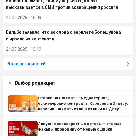
Вяльбе понимает, почему норвежец Клебо
высказывается в СМИ против возвращения россиян
21.05.2025
•
15:09
Вяльбе заявила, что ее слова о зарплате Большунова
вырвали из контекста
21.05.2025
•
13:19
Больше новостей
Выбор редакции
Ставки на шахматы: медиатурнир,
букмекерские контракты Карлсена и Хикару,
перелив шахматистов в ставки на Доту
Ловушка невозвратных потерь — старые
факапы провоцируют новые ошибки