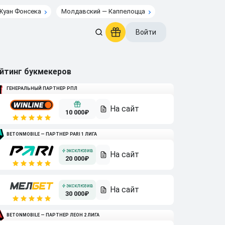
Жуан Фонсека
Молдавский — Каппелоцца
Войти
йтинг букмекеров
ГЕНЕРАЛЬНЫЙ ПАРТНЕР РПЛ
10 000₽
BETONMOBILE — ПАРТНЕР PARI 1 ЛИГА
20 000₽
30 000₽
BETONMOBILE — ПАРТНЕР ЛЕОН 2 ЛИГА