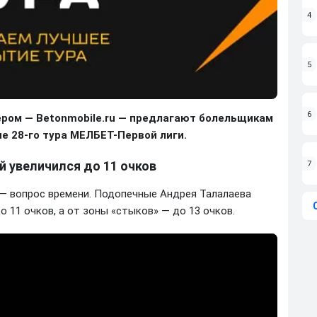
4
5
6
ром — Betonmobile.ru — предлагают болельщикам
е 28-го тура МЕЛБЕТ-Первой лиги.
 увеличился до 11 очков
7
 — вопрос времени. Подопечные Андрея Талалаева
 11 очков, а от зоны «стыков» — до 13 очков.