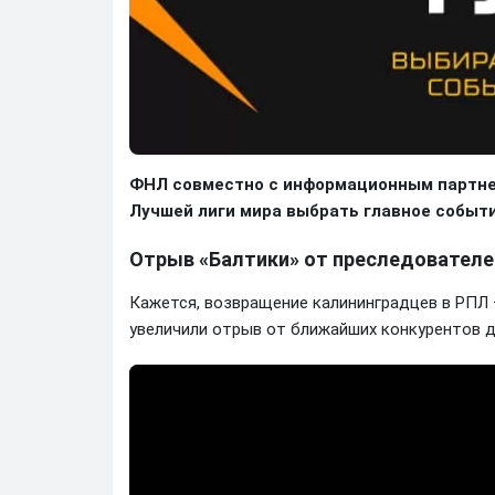
ФНЛ совместно с информационным партне
Лучшей лиги мира выбрать главное событи
Отрыв «Балтики» от преследователей
Кажется, возвращение калининградцев в РПЛ
увеличили отрыв от ближайших конкурентов до