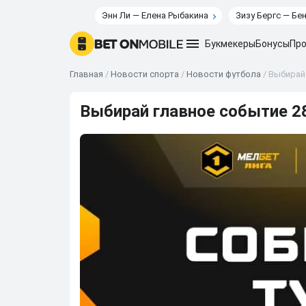
Энн Ли — Елена Рыбакина
Зизу Бергс — Бе
Букмекеры
Бонусы
Про
Главная
/
Новости спорта
/
Новости футбола
/
Выбирай 
Выбирай главное событие 28