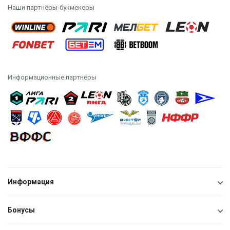
Наши партнёры-букмекеры
Информационные партнёры
Информация
Бонусы