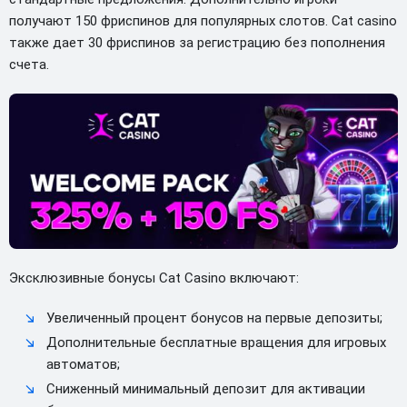
получают 150 фриспинов для популярных слотов. Cat casino
также дает 30 фриспинов за регистрацию без пополнения
счета.
Эксклюзивные бонусы Cat Casino включают:
Увеличенный процент бонусов на первые депозиты;
Дополнительные бесплатные вращения для игровых
автоматов;
Сниженный минимальный депозит для активации