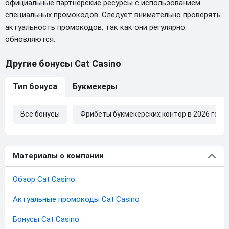
официальные партнерские ресурсы с использованием
специальных промокодов. Следует внимательно проверять
актуальность промокодов, так как они регулярно
обновляются.
Другие бонусы Cat Casino
Тип бонуса
Букмекеры
Все бонусы
Фрибеты букмекерских контор в 2026 году
Материалы о компании
Обзор Cat Casino
Актуальные промокоды Cat Casino
Бонусы Cat Casino