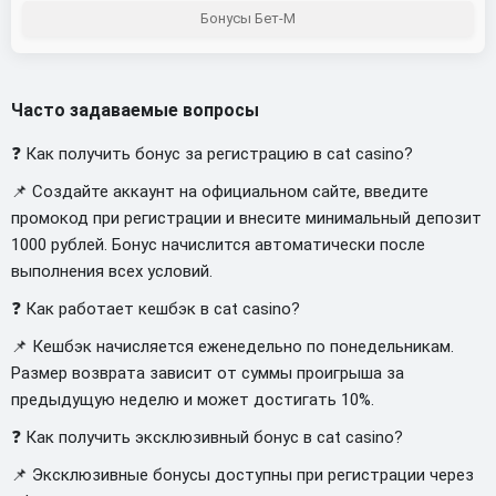
Бонусы Бет-М
Часто задаваемые вопросы
❓ Как получить бонус за регистрацию в cat casino?
📌 Создайте аккаунт на официальном сайте, введите
промокод при регистрации и внесите минимальный депозит
1000 рублей. Бонус начислится автоматически после
выполнения всех условий.
❓ Как работает кешбэк в cat casino?
📌 Кешбэк начисляется еженедельно по понедельникам.
Размер возврата зависит от суммы проигрыша за
предыдущую неделю и может достигать 10%.
❓ Как получить эксклюзивный бонус в cat casino?
📌 Эксклюзивные бонусы доступны при регистрации через