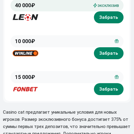
40 000₽
10 000₽
15 000₽
Casino cat предлагает уникальные условия для новых
игроков. Размер эксклюзивного бонуса достигает 375% от
суммы первых трех депозитов, что значительно превышает
стандартные предложения. Дополнительно игроки