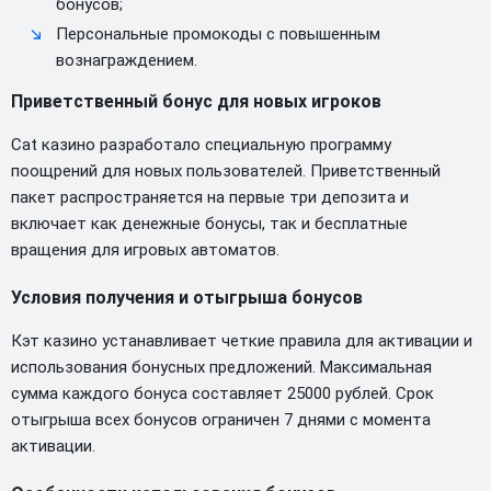
бонусов;
Персональные промокоды с повышенным
вознаграждением.
Приветственный бонус для новых игроков
Cat казино разработало специальную программу
поощрений для новых пользователей. Приветственный
пакет распространяется на первые три депозита и
включает как денежные бонусы, так и бесплатные
вращения для игровых автоматов.
Условия получения и отыгрыша бонусов
Кэт казино устанавливает четкие правила для активации и
использования бонусных предложений. Максимальная
сумма каждого бонуса составляет 25000 рублей. Срок
отыгрыша всех бонусов ограничен 7 днями с момента
активации.