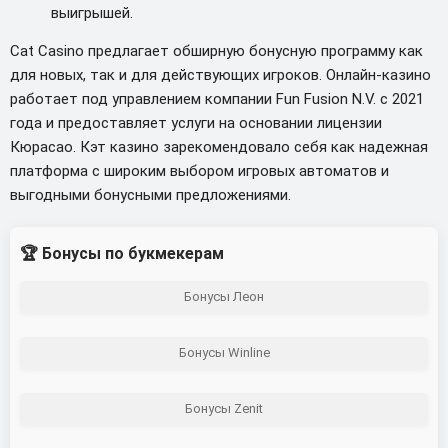
выигрышей.
Cat Casino предлагает обширную бонусную программу как
для новых, так и для действующих игроков. Онлайн-казино
работает под управлением компании Fun Fusion N.V. с 2021
года и предоставляет услуги на основании лицензии
Кюрасао. Кэт казино зарекомендовало себя как надежная
платформа с широким выбором игровых автоматов и
выгодными бонусными предложениями.
🏆 Бонусы по букмекерам
Бонусы Леон
Бонусы Winline
Бонусы Zenit