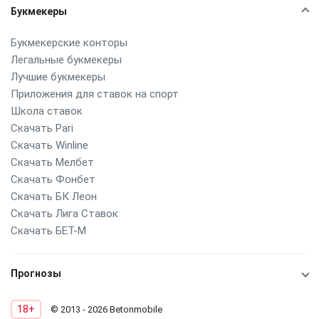
Букмекеры
Букмекерские конторы
Легальные букмекеры
Лучшие букмекеры
Приложения для ставок на спорт
Школа ставок
Скачать Pari
Скачать Winline
Скачать Мелбет
Скачать Фонбет
Скачать БК Леон
Скачать Лига Ставок
Скачать БЕТ-М
Прогнозы
18+
© 2013 - 2026 Betonmobile