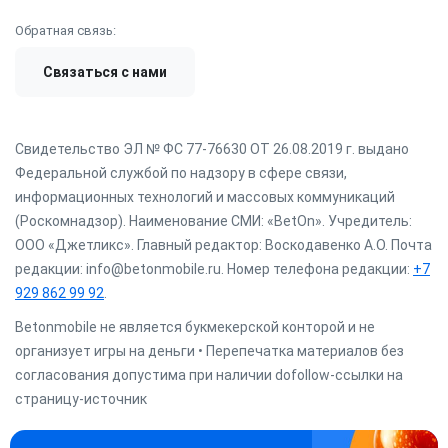
Обратная связь:
Связаться с нами
Свидетельство ЭЛ № ФС 77-76630 ОТ 26.08.2019 г. выдано
Федеральной службой по надзору в сфере связи,
информационных технологий и массовых коммуникаций
(Роскомнадзор). Наименование СМИ: «BetOn». Учредитель:
ООО «Джетликс». Главный редактор: Воскодавенко А.О. Почта
редакции: info@betonmobile.ru. Номер телефона редакции:
+7
929 862 99 92
.
Betonmobile не является букмекерской конторой и не
организует игры на деньги • Перепечатка материалов без
согласования допустима при наличии dofollow-ссылки на
страницу-источник