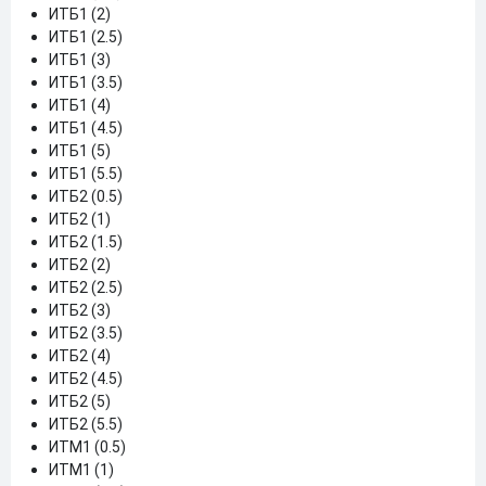
ИТБ1 (2)
ИТБ1 (2.5)
ИТБ1 (3)
ИТБ1 (3.5)
ИТБ1 (4)
ИТБ1 (4.5)
ИТБ1 (5)
ИТБ1 (5.5)
ИТБ2 (0.5)
ИТБ2 (1)
ИТБ2 (1.5)
ИТБ2 (2)
ИТБ2 (2.5)
ИТБ2 (3)
ИТБ2 (3.5)
ИТБ2 (4)
ИТБ2 (4.5)
ИТБ2 (5)
ИТБ2 (5.5)
ИТМ1 (0.5)
ИТМ1 (1)