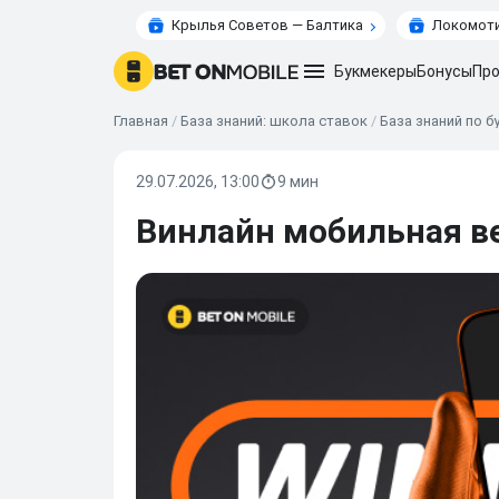
Крылья Советов — Балтика
Локомоти
Букмекеры
Бонусы
Про
Главная
/
База знаний: школа ставок
/
База знаний по 
29.07.2026, 13:00
9 мин
Винлайн мобильная в