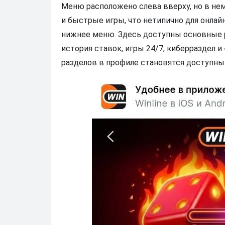
Меню расположено слева вверху, но в нем
и быстрые игры, что нетипично для онлай
нижнее меню. Здесь доступны основные ра
история ставок, игры 24/7, киберраздел 
разделов в профиле становятся доступны