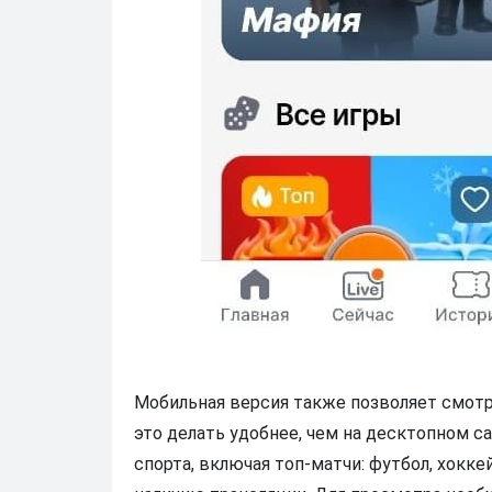
Мобильная версия также позволяет смотр
это делать удобнее, чем на десктопном с
спорта, включая топ-матчи: футбол, хоккей