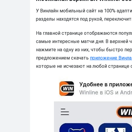
У Винлайн мобильный сайт на 100% адапт
разделы находятся под рукой, переключи
На главной странице отображаются попу
самые интересные матчи дня. В верхней 
нажмите на одну из них, чтобы быстро пе
предложением скачать
приложение Винла
которые не исчезают на любой странице с