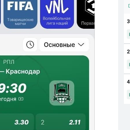
3
2
4