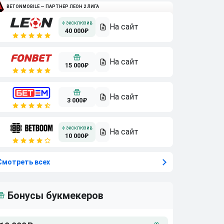
BETONMOBILE — ПАРТНЕР ЛЕОН 2 ЛИГА
40 000₽
15 000₽
3 000₽
10 000₽
Смотреть всех
Бонусы букмекеров