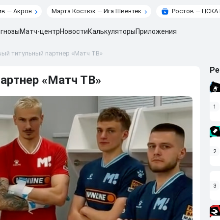
в — Акрон
Марта Костюк — Ига Швентек
Ростов — ЦСКА
гнозы
Матч-центр
Новости
Калькуляторы
Приложения
овый титульный партнер «Матч ТВ»
Ре
партнер «Матч ТВ»
1
2
3