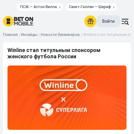
ПСЖ — Астон Вилла
Санкт-Галлен — Шериф
Войти
Главная
/
Инсайды
/
Новости букмекеров
/
Winline стал титульным сп
Winline стал титульным спонсором
женского футбола России