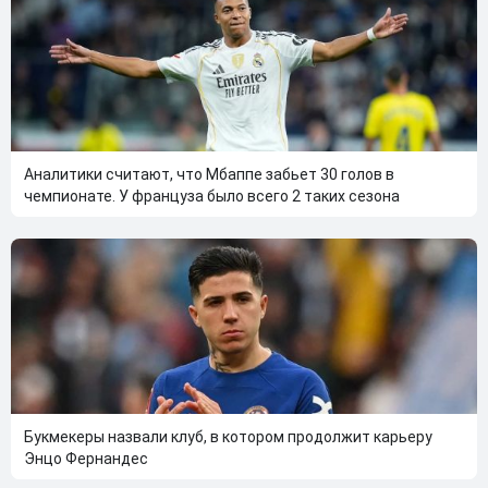
Аналитики считают, что Мбаппе забьет 30 голов в
чемпионате. У француза было всего 2 таких сезона
Букмекеры назвали клуб, в котором продолжит карьеру
Энцо Фернандес