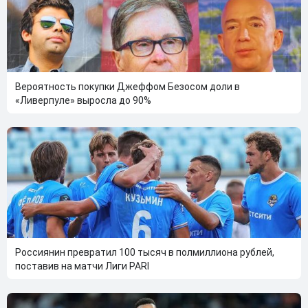
Вероятность покупки Джеффом Безосом доли в
«Ливерпуле» выросла до 90%
Россиянин превратил 100 тысяч в полмиллиона рублей,
поставив на матчи Лиги PARI