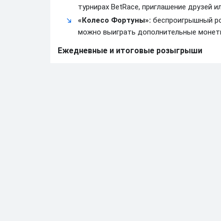
турнирах BetRace, приглашение друзей и
«Колесо Фортуны»:
беспроигрышный роз
можно выиграть дополнительные монеты,
Ежедневные и итоговые розыгрыши
Акция включает несколько видов розыгрышей
Ежедневные розыгрыши фрибетов:
п
нужно купить билет за 5 монеток. Чем
Итоговый розыгрыш главных призов
доступна с первого дня акции. Розыгры
ценности. Стоимость билета повышаетс
третьей категории, и будет разыгран гл
Константин Киршов
АВТОР:
Редактор букмекерских новостей
13.01.2026 • 14:34
Новости Winline