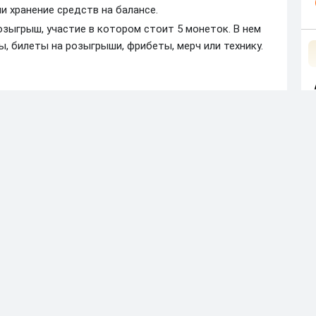
ли хранение средств на балансе.
ыгрыш, участие в котором стоит 5 монеток. В нем
 билеты на розыгрыши, фрибеты, мерч или технику.
:
роходят дважды в день (в 14:00 и 20:00). Для участия
 больше билетов — тем выше шанс на выигрыш.
:
состоится 12 января. Покупка билетов на него
ш разделен на три категории с призами разной
я вместе с ценностью категории. В самой высокой,
авный приз — поездка на The International 2026.