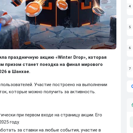
4
5
6
ла праздничную акцию «Winter Drop», которая
ым призом станет поездка на финал мирового
7
026 в Шанхае.
 пользователей. Участие построено на выполнении
ток, которые можно получить за активность.
чески при первом входе на страницу акции. Его
025 году.
ботать за ставки на любые события, участие в