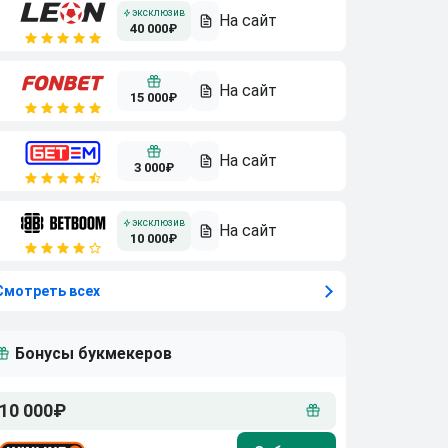
40 000₽
15 000₽
3 000₽
10 000₽
Смотреть всех
Бонусы букмекеров
10 000₽