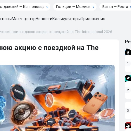
лдавский — Каппелоцца
Гольцов — Межиев
Баттл — Роста
гнозы
Матч-центр
Новости
Калькуляторы
Приложения
скает новогоднюю акцию с поездкой на The International 2026
Ре
нюю акцию с поездкой на The
1
2
3