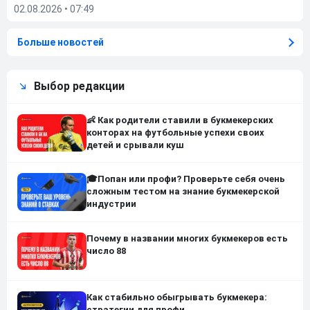
02.08.2026
•
07:49
Больше новостей
Выбор редакции
👶 Как родители ставили в букмекерских
конторах на футбольные успехи своих
детей и срывали куш
🎓Попан или профи? Проверьте себя очень
сложным тестом на знание букмекерской
индустрии
Почему в названии многих букмекеров есть
число 88
Как стабильно обыгрывать букмекера:
стратегии для профи