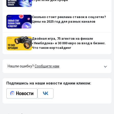
Сколько стоит реклама ставок в соцсетях?
Цены на 2025 год для разных каналов
Двойная игра, 75 агентов на финале
«Уимблдона» и 30 000 евро за вход в бизнес.
Что такое кортсайдинг
Нашли ошибку?
Сообщите нам
Подпишись на наши новости одним кликом: