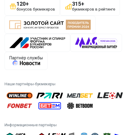
Наши партнёры-букмекеры
Информационные партнёры