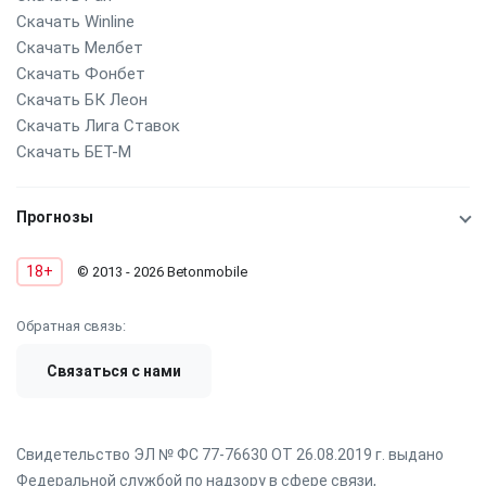
Скачать Winline
Скачать Мелбет
Скачать Фонбет
Скачать БК Леон
Скачать Лига Ставок
Скачать БЕТ-М
Прогнозы
18+
© 2013 - 2026 Betonmobile
Обратная связь:
Связаться с нами
Свидетельство ЭЛ № ФС 77-76630 ОТ 26.08.2019 г. выдано
Федеральной службой по надзору в сфере связи,