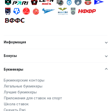
Информация
Бонусы
Букмекеры
Букмекерские конторы
Легальные букмекеры
Лучшие букмекеры
Приложения для ставок на спорт
Школа ставок
Скачать Pari