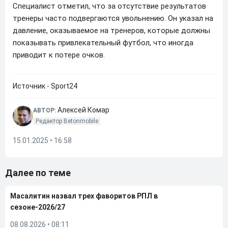
Специалист отметил, что за отсутствие результатов
тренеры часто подвергаются увольнению. Он указал на
давление, оказываемое на тренеров, которые должны
показывать привлекательный футбол, что иногда
приводит к потере очков.
Источник - Sport24
Алексей Комар
АВТОР:
Редактор Betonmobile
15.01.2025 • 16:58
Далее по теме
Масалитин назвал трех фаворитов РПЛ в
сезоне-2026/27
08.08.2026
•
08:11