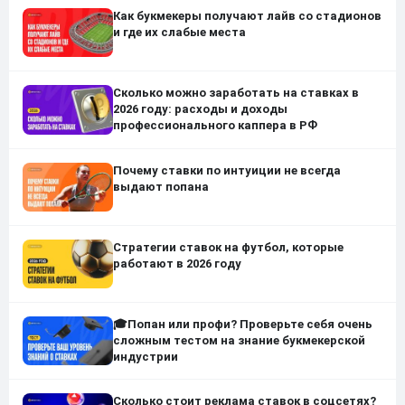
Как букмекеры получают лайв со стадионов
и где их слабые места
Сколько можно заработать на ставках в
2026 году: расходы и доходы
профессионального каппера в РФ
Почему ставки по интуиции не всегда
выдают попана
Стратегии ставок на футбол, которые
работают в 2026 году
🎓Попан или профи? Проверьте себя очень
сложным тестом на знание букмекерской
индустрии
Сколько стоит реклама ставок в соцсетях?