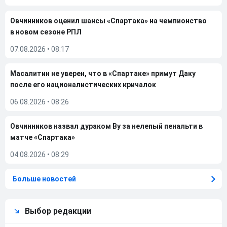
Овчинников оценил шансы «Спартака» на чемпионство
в новом сезоне РПЛ
07.08.2026
•
08:17
Масалитин не уверен, что в «Спартаке» примут Даку
после его националистических кричалок
06.08.2026
•
08:26
Овчинников назвал дураком Ву за нелепый пенальти в
матче «Спартака»
04.08.2026
•
08:29
Больше новостей
Выбор редакции