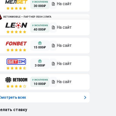
30 000₽
BETONMOBILE — ПАРТНЕР ЛЕОН 2 ЛИГА
40 000₽
15 000₽
3 000₽
10 000₽
Смотреть всех
елать ставку