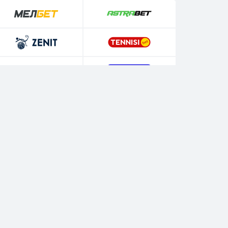
ачать приложение