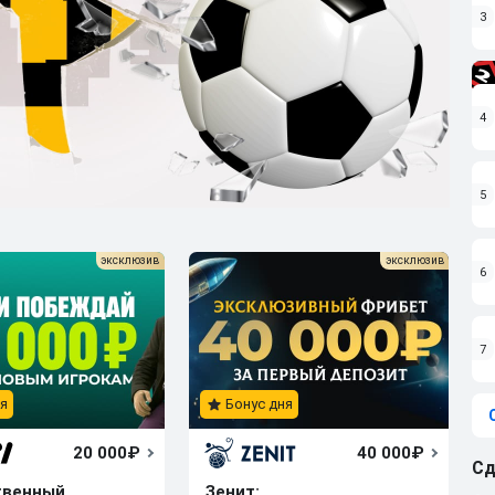
3
4
5
6
7
20 000₽
40 000₽
Сд
венный 
Зенит: 