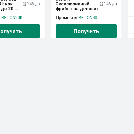
: как 
Эксклюзивный 
146 дн
146 дн
до 20 
фрибет за депозит
й по 
BETON20K
BETON40
  
K
олучить
Получить
Ск