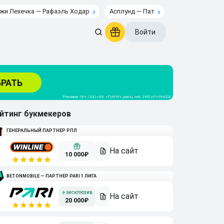
жи Лехечка — Рафаэль Ходар
Асплунд — Пат
Войти
йтинг букмекеров
ГЕНЕРАЛЬНЫЙ ПАРТНЕР РПЛ
10 000₽
BETONMOBILE — ПАРТНЕР PARI 1 ЛИГА
20 000₽