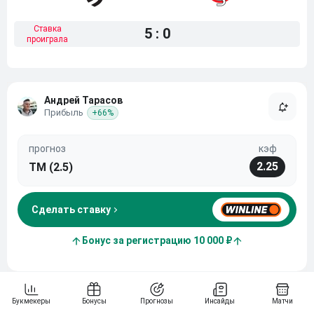
Ставка
5 : 0
проиграла
Андрей Тарасов
Прибыль
+66%
прогноз
кэф
2.25
ТМ (2.5)
Сделать ставку
Бонус за регистрацию 10 000 ₽
Прогноз
Топ-эксперты