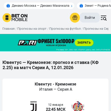
Динамо Москва — Динамо Махачкала
Зенит — Родина 
Войти
Главная
/
Прогнозы на спорт
/
Прогнозы на футбол
/
Прогнозы на Сер
Ювентус — Кремонезе: прогноз и ставка (КФ
2.25) на матч Серии А, 12.01.2026
Ювентус - Кремонезе
Италия — Серия А
12 января
22:45 МСК