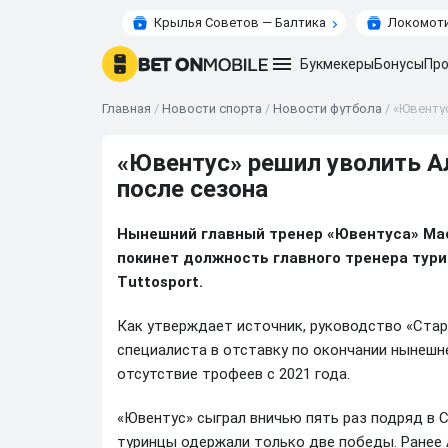
Крылья Советов — Балтика
Локомоти
Букмекеры
Бонусы
Про
Главная
/
Новости спорта
/
Новости футбола
/
«Ювентус
«Ювентус» решил уволить Ал
после сезона
Нынешний главный тренер «Ювентуса» Мас
покинет должность главного тренера тури
Tuttosport.
Как утверждает источник, руководство «Стар
специалиста в отставку по окончании нынешне
отсутствие трофеев с 2021 года.
«Ювентус» сыграл вничью пять раз подряд в С
туринцы одержали только две победы. Ранее А