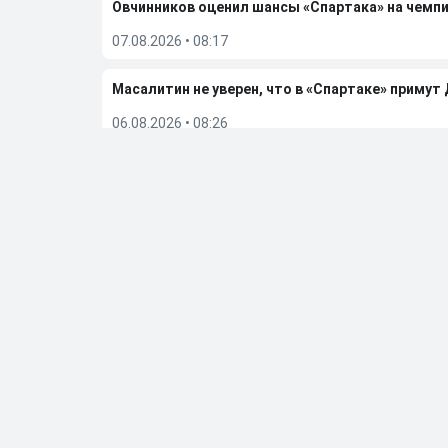
Овчинников оценил шансы «Спартака» на чемп
07.08.2026
•
08:17
Масалитин не уверен, что в «Спартаке» примут
06.08.2026
•
08:26
Овчинников назвал дураком Ву за нелепый пена
04.08.2026
•
08:29
Больше новостей
Выбор редакции