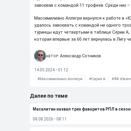
завоевав с командой 11 трофеев. Среди них –
Массимилиано Аллегри вернулся к работе в «Юв
удалось завоевать с командой ни одного тро
туринцы идут четвертыми в таблице Серии А, н
которая впервые за 60 лет вернулась в Лигу ч
Александр Сотников
АВТОР:
14.05.2024 • 01:12
Массимилиано Аллегри
Серия А
ФК Ювен
Далее по теме
Масалитин назвал трех фаворитов РПЛ в сезон
08.08.2026
•
08:11