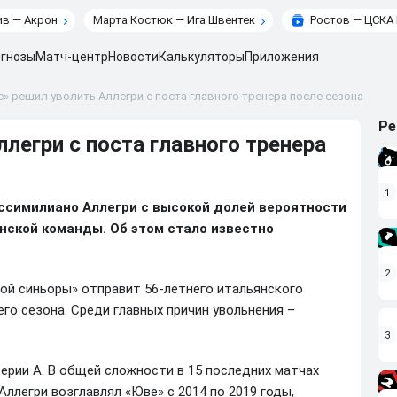
в — Акрон
Марта Костюк — Ига Швентек
Ростов — ЦСКА
гнозы
Матч-центр
Новости
Калькуляторы
Приложения
» решил уволить Аллегри с поста главного тренера после сезона
Ре
легри с поста главного тренера
1
симилиано Аллегри с высокой долей вероятности
нской команды. Об этом стало известно
2
ой синьоры» отправит 56-летнего итальянского
го сезона. Среди главных причин увольнения –
3
ерии А. В общей сложности в 15 последних матчах
ллегри возглавлял «Юве» с 2014 по 2019 годы,