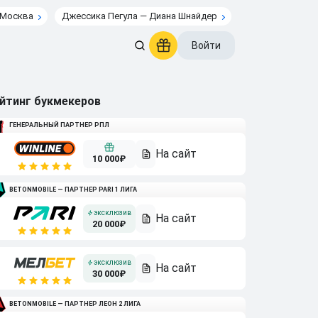
 Москва
Джессика Пегула — Диана Шнайдер
Войти
йтинг букмекеров
ГЕНЕРАЛЬНЫЙ ПАРТНЕР РПЛ
10 000₽
BETONMOBILE — ПАРТНЕР PARI 1 ЛИГА
20 000₽
30 000₽
BETONMOBILE — ПАРТНЕР ЛЕОН 2 ЛИГА