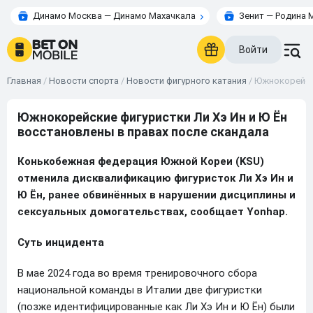
Динамо Москва — Динамо Махачкала
Зенит — Родина 
Войти
Главная
/
Новости спорта
/
Новости фигурного катания
/
Южнокорейски
Южнокорейские фигуристки Ли Хэ Ин и Ю Ён
восстановлены в правах после скандала
Конькобежная федерация Южной Кореи (KSU)
отменила дисквалификацию фигуристок Ли Хэ Ин и
Ю Ён, ранее обвинённых в нарушении дисциплины и
сексуальных домогательствах, сообщает Yonhap.
Суть инцидента
В мае 2024 года во время тренировочного сбора
национальной команды в Италии две фигуристки
(позже идентифицированные как Ли Хэ Ин и Ю Ён) были