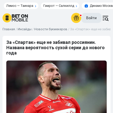
Лемос — Таинара
Гамрот — Салкиллд
Динамо Москв
Войти
Главная
/
Инсайды
/
Новости букмекеров
/
За «Спартак» еще не забив
За «Спартак» еще не забивал россиянин.
Названа вероятность сухой серии до нового
года