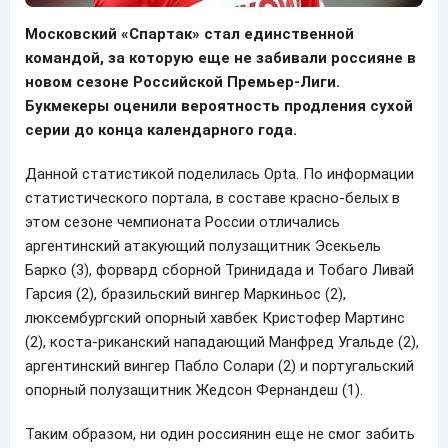
Московский «Спартак» стал единственной
командой, за которую еще не забивали россияне в
новом сезоне Российской Премьер-Лиги.
Букмекеры оценили вероятность продления сухой
серии до конца календарного года.
Данной статистикой поделилась Opta. По информации
статистического портала, в составе красно-белых в
этом сезоне чемпионата России отличались
аргентинский атакующий полузащитник Эсекьель
Барко (3), форвард сборной Тринидада и Тобаго Ливай
Гарсия (2), бразильский вингер Маркиньос (2),
люксембургский опорный хавбек Кристофер Мартинс
(2), коста-риканский нападающий Манфред Угальде (2),
аргентинский вингер Пабло Солари (2) и португальский
опорный полузащитник Жедсон Фернандеш (1).
Таким образом, ни один россиянин еще не смог забить