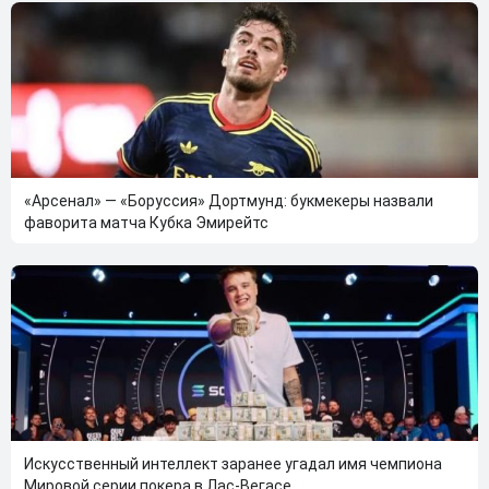
«Арсенал» — «Боруссия» Дортмунд: букмекеры назвали
фаворита матча Кубка Эмирейтс
Искусственный интеллект заранее угадал имя чемпиона
Мировой серии покера в Лас-Вегасе