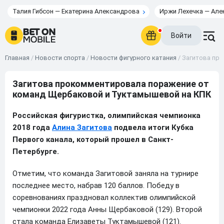
Талия Гибсон — Екатерина Александрова
Иржи Лехечка — Але
Войти
Главная
/
Новости спорта
/
Новости фигурного катания
/
Загитова пр
Загитова прокомментировала поражение от
команд Щербаковой и Туктамышевой на КПК
Российская фигуристка, олимпийская чемпионка
2018 года
Алина Загитова
подвела итоги Кубка
Первого канала, который прошел в Санкт-
Петербурге.
Отметим, что команда Загитовой заняла на турнире
последнее место, набрав 120 баллов. Победу в
соревнованиях праздновал коллектив олимпийской
чемпионки 2022 года Анны Щербаковой (129). Второй
стала команда Елизаветы Туктамышевой (121).