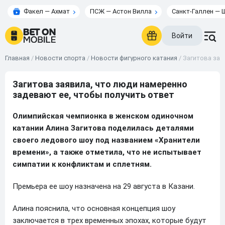
Факел — Ахмат
ПСЖ — Астон Вилла
Санкт-Галлен — 
Войти
Главная
/
Новости спорта
/
Новости фигурного катания
/
Загитова зая
Загитова заявила, что люди намеренно
задевают ее, чтобы получить ответ
Олимпийская чемпионка в женском одиночном
катании Алина Загитова поделилась деталями
своего ледового шоу под названием «Хранители
времени», а также отметила, что не испытывает
симпатии к конфликтам и сплетням.
Премьера ее шоу назначена на 29 августа в Казани.
Алина пояснила, что основная концепция шоу
заключается в трех временных эпохах, которые будут