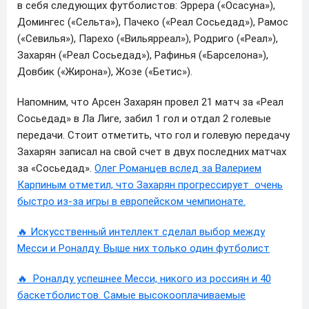
в себя следующих футболистов: Эррера («Осасуна»),
Домингес («Сельта»), Пачеко («Реал Сосьедад»), Рамос
(«Севилья»), Парехо («Вильярреал»), Родриго («Реал»),
Захарян («Реал Сосьедад»), Рафинья («Барселона»),
Довбик («Жирона»), Жозе («Бетис»).
Напомним, что Арсен Захарян провел 21 матч за «Реал
Сосьедад» в Ла Лиге, забил 1 гол и отдал 2 голевые
передачи. Стоит отметить, что гол и голевую передачу
Захарян записал на свой счет в двух последних матчах
за «Сосьедад».
Олег Романцев вслед за Валерием
Карпиным отметил, что Захарян прогрессирует очень
быстро из-за игры в европейском чемпионате.
🔥 Искусственный интеллект сделал выбор между
Месси и Роналду. Выше них только один футболист
🔥 Роналду успешнее Месси, никого из россиян и 40
баскетболистов. Самые высокооплачиваемые