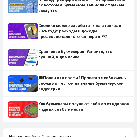
по которым букмекеры вычисляют умные
аккаунты
Сколько можно заработать на ставках в
2026 году: расходы и доходы
профессионального каппера в РФ
Сравнение букмекеров. Узнайте, кто
лучший, в два клика
🎓Попан или профи? Проверьте себя очень
сложным тестом на знание букмекерской
индустрии
Как букмекеры получают лайв со стадионов
и где их слабые места
Нашли ошибку?
Сообщите нам