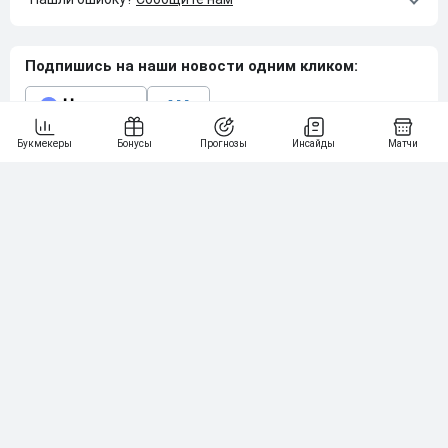
Подпишись на наши новости одним кликом:
Рейтинг букмекеров
ГЕНЕРАЛЬНЫЙ ПАРТНЕР РПЛ
1
10 000₽
78
BETONMOBILE — ПАРТНЕР PARI 1 ЛИГА
2
71
20 000₽
3
107
30 000₽