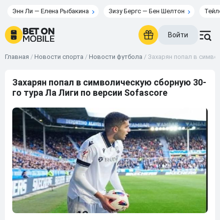
Энн Ли — Елена Рыбакина
Зизу Бергс — Бен Шелтон
Тейл
Войти
Главная
/
Новости спорта
/
Новости футбола
/
Захарян попал в символ
Захарян попал в символическую сборную 30-
го тура Ла Лиги по версии Sofascore