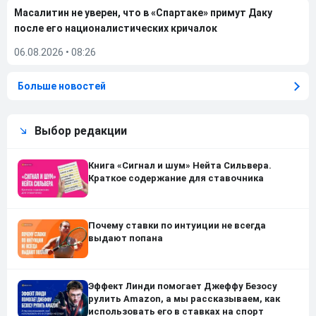
Масалитин не уверен, что в «Спартаке» примут Даку
после его националистических кричалок
06.08.2026
•
08:26
Больше новостей
Выбор редакции
Книга «Сигнал и шум» Нейта Сильвера.
Краткое содержание для ставочника
Почему ставки по интуиции не всегда
выдают попана
Эффект Линди помогает Джеффу Безосу
рулить Amazon, а мы рассказываем, как
использовать его в ставках на спорт