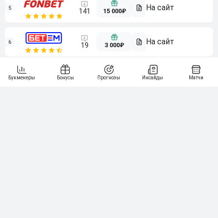
5
15 000₽
141
6
3 000₽
19
7
64
10 000₽
Смотреть всех