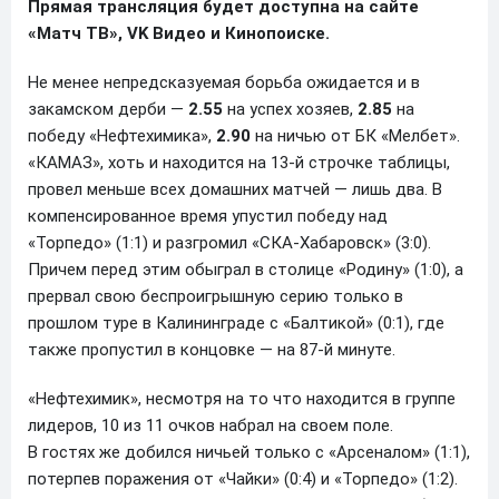
Прямая трансляция будет доступна на сайте
«Матч ТВ», VK Видео и Кинопоиске.
Не менее непредсказуемая борьба ожидается и в
закамском дерби —
2.55
на успех хозяев,
2.85
на
победу «Нефтехимика»,
2.90
на ничью от БК «Мелбет».
«КАМАЗ», хоть и находится на 13-й строчке таблицы,
провел меньше всех домашних матчей — лишь два. В
компенсированное время упустил победу над
«Торпедо» (1:1) и разгромил «СКА-Хабаровск» (3:0).
Причем перед этим обыграл в столице «Родину» (1:0), а
прервал свою беспроигрышную серию только в
прошлом туре в Калининграде с «Балтикой» (0:1), где
также пропустил в концовке — на 87-й минуте.
«Нефтехимик», несмотря на то что находится в группе
лидеров, 10 из 11 очков набрал на своем поле.
В гостях же добился ничьей только с «Арсеналом» (1:1),
потерпев поражения от «Чайки» (0:4) и «Торпедо» (1:2).