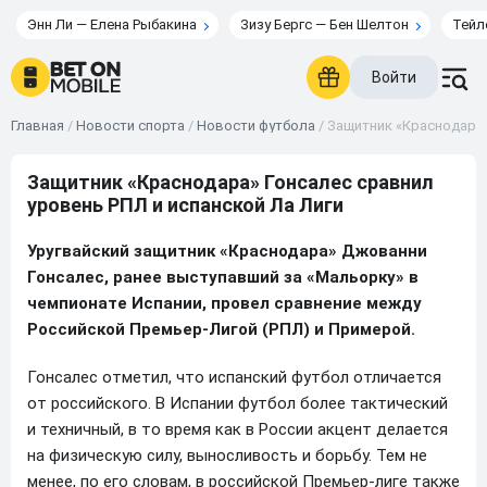
Энн Ли — Елена Рыбакина
Зизу Бергс — Бен Шелтон
Тейл
Войти
Главная
/
Новости спорта
/
Новости футбола
/
Защитник «Краснодара»
Защитник «Краснодара» Гонсалес сравнил
уровень РПЛ и испанской Ла Лиги
Уругвайский защитник «Краснодара» Джованни
Гонсалес, ранее выступавший за «Мальорку» в
чемпионате Испании, провел сравнение между
Российской Премьер-Лигой (РПЛ) и Примерой.
Гонсалес отметил, что испанский футбол отличается
от российского. В Испании футбол более тактический
и техничный, в то время как в России акцент делается
на физическую силу, выносливость и борьбу. Тем не
менее, по его словам, в российской Премьер-лиге также